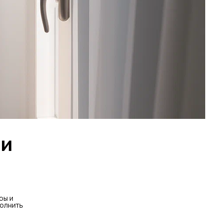
 и
ры и
полнить