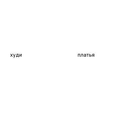
худи
платья